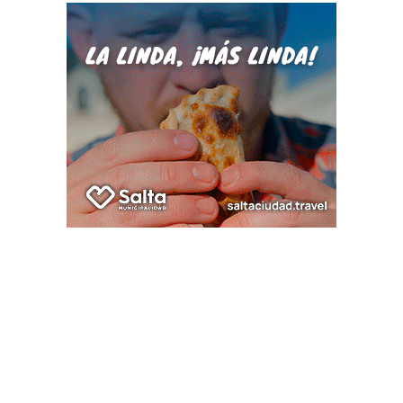
donde los docentes nucleados en ADIUNSa ya
confirmaron su adhesión al plan de lucha.
CONADU
UNSA
Policiales
Tras varias denuncias, desalojaron a la
gente que estaba debajo del puente de
Av. Yrigoyen
06/08/2026
Clic Salta