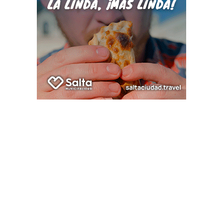
rativos de castración destinados a animales de compañía en
 lunes 26 al viernes 30 en el horario de 8.30 a 13. Se instal
o y Santa Lucía.
s turnos deben solicitarse previamente y el cupo es de 30